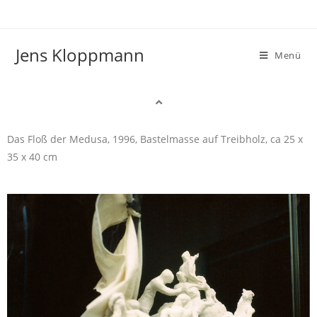
Jens Kloppmann
Menü
Das Floß der Medusa, 1996, Bastelmasse auf Treibholz, ca 25 x
35 x 40 cm