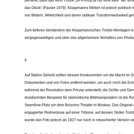
bemerkt, dass das Wort Trotzki „im Prinzip ja nur eine Idee“ sei, ei
das Glück“ (Fauser 1979). Kloppmanns Wirken ist jedoch politisch in
von Bildern, Wirklichkeit und deren radikale Transformierbarkeit geh
Zum tieferen Verständnis der Kloppmannschen Trotzki-Montagen ist 
vergegenwärtigen und über das allgemeinere Verhältnis von Photogr
II
Auf Stalins Geheiß sollten dessen Konkurrenten um die Macht im So
Dokumenten und von Fotos entfernt werden, um auch noch die Er
während der Revolution dem Prinzip unterstellt, die Größe und Genia
drastischsten Beispiele für stalinistische Bildmanipulation ist die 
Swerdlow-Platz vor dem Bolschoi-Theater in Moskau. Das Original d
engagierter Rednerpose auf einer Tribüne, auf dessen Stufen Trotz
wurde das Foto jedoch ab 1927 nur noch in retuschierter Version ver