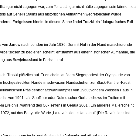
ntlich gar nicht zugegen war, zum Teil auch gar nicht hätte zugegen sein können, da
tzkis auf Geheiß Stalins aus historischen Aufnahmen wegretouchiert wurde,
ren Ereignissen hinein. In diesem Sinne findet Trotzki ein “ fotografisches Exil
es von Jarrow nach London im Jahr 1936. Der mit Hut in der Hand marschierende
Arbeitslosen zu begleiten scheint, entstammt aus einer historischen Aufnahme, die
ng aus Sowjetrussland in Paris eintraf.
ht Trotzki plötzlich auf. Er erscheint auf dem Siegerpodest der Olympiade von
hre hochgestreckten Hände in schwarzen Handschuhen zur Black-Panther-Faust
merikanischen Präsidentschaftswahlkampfes von 1960; vor dem Weissen Haus in
chs von 1991 ; als Souffleur oder Dolmetscher Gorbatschows im Treffen mit
em Ereignis, während des G8-Treffens in Genua 2001 . Ein anderes Mal erscheint
 1972, auf das Beuys die Worte „La revoluzione siamo noi“ (Die Revolution sind
n Ausstellungen im In- und Ausland die Aufmerksamkeit auf seine