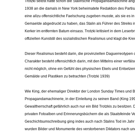
Trotzki selbst hatte schon die Stalinsche Propagandamaschine ange
1938 an die damals in New York beheimatete Redaktion des Partisan
eine allzu offensichtliche Faelschung zugeben musste, als sie es 
Gemaelde abgedruckt zu haben, das Stalin als Führer des Streiks in 
Kerker im entfernten Batum einsass. Trotzki kritisiert in dem Leser
offiziellen Kunststil des sozialistischen Realismus und klagt die K
Dieser Realismus besteht darin, die provinziellen Daguerreotypen de
Charakter besteht offensichtlich darin, mit den Mittelns einer verfä
nicht möglich, ohne ein Gefühl des physischen Ekels und Entsetz
Gemälde und Plastiken zu betrachten (Trotzki 1939)
Wie King, der ehemaliger Direktor der London Sunday Times und 
Propagandamachinerie, in der Einleitung zu seinen Band (King 1997)
Gewaltherrschaft gefährlich auch nur ein Bild Trotzkis zu besitzen
privaten Fotoalben und Erinnerungsbüchern die als Staatsfeinde V
Geschichtsumschreibung ging indes auch nach Stalins Tod im Jahr 
wurden Bilder und Monumente des verstorbenen Diktators nach und