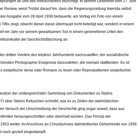
prangert an und des Retuschierens bezichtigt. In seinem Leserbrief vom 17. Juni
 Review, weist Trotzki darauf hin, dass die Regierungszeitung Iswestia selbst
in der Ausgabe vom 28.April 1938 bedauerte, am Vortag ein Foto von einem
Tiflis zeigt, obwohl dieser daran überhaupt nicht beteiligt war, sondern in einem
brief ein Jahr vor seinem gewaltsamen Tod in einem generelleren Urteil den
remlbürokratie der Geschichtsfälschung an:
s dritten Viertels des letztenn Jahrhunderts nachzuaeffen; der sozialistische
lschenden Photographie Ereignisse darzustellen, die niemals stattfanden. Es ist
ens sowjetische Verse oder Romane zu lesen oder Reproduktionen sowjetischer
Besitzer der umfangreichsten Sammlung von Dokumenten zu Stalins
 über Stalins Retuschen schreibt, war es zu Zeiten der stalinistischen
. Der Versuch der Umschreibung der Geschichte ging sogar soweit, dass aus
erfemten herausgeschnitten oder übermalt wurden. Das Prinzip der
1953 weiter. Im Anschluss an Chrustschows stalinkritischer Geheimrede von 1956
 nach gezielt eingestampft.