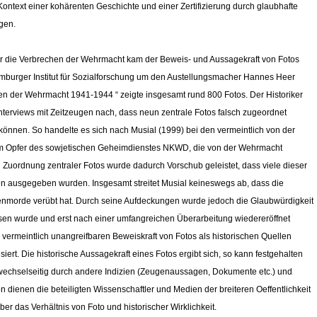
Kontext einer kohärenten Geschichte und einer Zertifizierung durch glaubhafte
gen.
ber die Verbrechen der Wehrmacht kam der Beweis- und Aussagekraft von Fotos
mburger Institut für Sozialforschung um den Austellungsmacher Hannes Heer
en der Wehrmacht 1941-1944 “ zeigte insgesamt rund 800 Fotos. Der Historiker
terviews mit Zeitzeugen nach, dass neun zentrale Fotos falsch zugeordnet
nnen. So handelte es sich nach Musial (1999) bei den vermeintlich von der
um Opfer des sowjetischen Geheimdienstes NKWD, die von der Wehrmacht
en Zuordnung zentraler Fotos wurde dadurch Vorschub geleistet, dass viele dieser
n ausgegeben wurden. Insgesamt streitet Musial keineswegs ab, dass die
enmorde verübt hat. Durch seine Aufdeckungen wurde jedoch die Glaubwürdigkeit
ossen wurde und erst nach einer umfangreichen Überarbeitung wiedereröffnet
 vermeintlich unangreifbaren Beweiskraft von Fotos als historischen Quellen
isiert. Die historische Aussagekraft eines Fotos ergibt sich, so kann festgehalten
 wechselseitig durch andere Indizien (Zeugenaussagen, Dokumente etc.) und
on dienen die beteiligten Wissenschaftler und Medien der breiteren Oeffentlichkeit
über das Verhältnis von Foto und historischer Wirklichkeit.