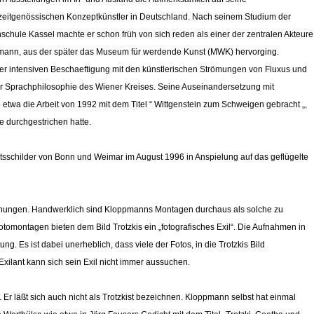
n zeitgenössischen Konzeptkünstler in Deutschland. Nach seinem Studium der
chule Kassel machte er schon früh von sich reden als einer der zentralen Akteure
dmann, aus der später das Museum für werdende Kunst (MWK) hervorging.
r intensiven Beschaeftigung mit den künstlerischen Strömungen von Fluxus und
r Sprachphilosophie des Wiener Kreises. Seine Auseinandersetzung mit
etwa die Arbeit von 1992 mit dem Titel “ Wittgenstein zum Schweigen gebracht „,
le durchgestrichen hatte.
sschilder von Bonn und Weimar im August 1996 in Anspielung auf das geflügelte
chungen. Handwerklich sind Kloppmanns Montagen durchaus als solche zu
tomontagen bieten dem Bild Trotzkis ein „fotografisches Exil“. Die Aufnahmen in
tung. Es ist dabei unerheblich, dass viele der Fotos, in die Trotzkis Bild
xilant kann sich sein Exil nicht immer aussuchen.
 Er läßt sich auch nicht als Trotzkist bezeichnen. Kloppmann selbst hat einmal