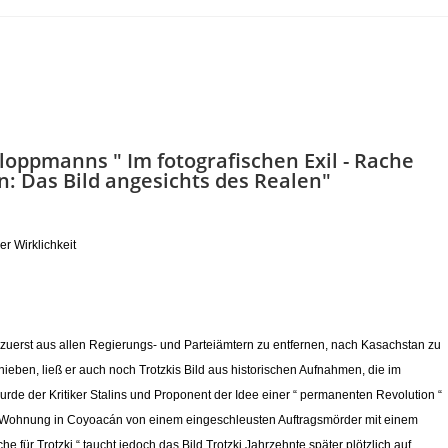
Kloppmanns " Im fotografischen Exil - Rache
n: Das Bild angesichts des
Realen"
r Wirklichkeit
zuerst aus allen Regierungs- und Parteiämtern zu entfernen, nach Kasachstan zu
eben, ließ er auch noch Trotzkis Bild aus historischen Aufnahmen, die im
rde der Kritiker Stalins und Proponent der Idee einer “ permanenten Revolution “
-Wohnung in Coyoacán von einem eingeschleusten Auftragsmörder mit einem
he für Trotzki “ taucht jedoch das Bild Trotzki Jahrzehnte später plötzlich auf