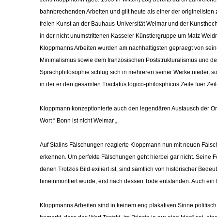
bahnbrechenden Arbeiten und gilt heute als einer der originellste
freien Kunst an der Bauhaus-Universität Weimar und der Kunsthochs
in der nicht unumstrittenen Kasseler Künstlergruppe um Matz Wei
Kloppmanns Arbeiten wurden am nachhaltigsten gepraegt von seine
Minimalismus sowie dem französischen Poststrukturalismus und de
Sprachphilosophie schlug sich in mehreren seiner Werke nieder, so 
in der er den gesamten Tractatus logico-philosphicus Zeile fuer Zei
Kloppmann konzeptionierte auch den legendären Austausch der Ort
Wort “ Bonn ist nicht Weimar „.
Auf Stalins Fälschungen reagierte Kloppmann nun mit neuen Fäls
erkennen. Um perfekte Fälschungen geht hierbei gar nicht. Seine Fo
denen Trotzkis Bild exiliert ist, sind sämtlich von historischer Bedeu
hineinmontiert wurde, erst nach dessen Tode entstanden. Auch ein E
Kloppmanns Arbeiten sind in keinem eng plakativen Sinne politisch.