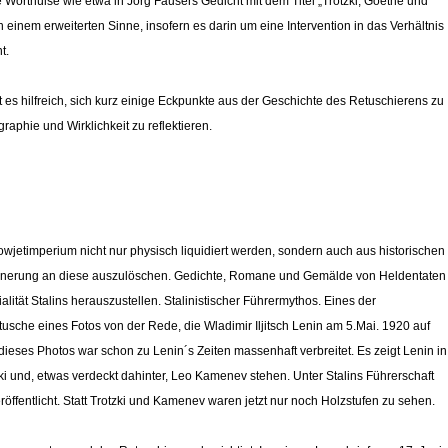
ne Worthülse wie etwa in Jörg Fausers Gedicht mit dem Titel „Trotzki, Goethe und
 einem erweiterten Sinne, insofern es darin um eine Intervention in das Verhältnis
t.
es hilfreich, sich kurz einige Eckpunkte aus der Geschichte des Retuschierens zu
aphie und Wirklichkeit zu reflektieren.
wjetimperium nicht nur physisch liquidiert werden, sondern auch aus historischen
innerung an diese auszulöschen. Gedichte, Romane und Gemälde von Heldentaten
lität Stalins herauszustellen. Stalinistischer Führermythos. Eines der
Retusche eines Fotos von der Rede, die Wladimir Iljitsch Lenin am 5.Mai. 1920 auf
ieses Photos war schon zu Lenin´s Zeiten massenhaft verbreitet. Es zeigt Lenin in
ki und, etwas verdeckt dahinter, Leo Kamenev stehen. Unter Stalins Führerschaft
öffentlicht. Statt Trotzki und Kamenev waren jetzt nur noch Holzstufen zu sehen.