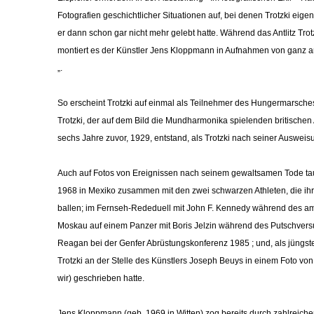
Fotografien geschichtlicher Situationen auf, bei denen Trotzki eige
er dann schon gar nicht mehr gelebt hatte. Während das Antlitz Tro
montiert es der Künstler Jens Kloppmann in Aufnahmen von ganz ande
„.
So erscheint Trotzki auf einmal als Teilnehmer des Hungermarsch
Trotzki, der auf dem Bild die Mundharmonika spielenden britischen 
sechs Jahre zuvor, 1929, entstand, als Trotzki nach seiner Ausweisu
Auch auf Fotos von Ereignissen nach seinem gewaltsamen Tode tauc
1968 in Mexiko zusammen mit den zwei schwarzen Athleten, die i
ballen; im Fernseh-Rededuell mit John F. Kennedy während des a
Moskau auf einem Panzer mit Boris Jelzin während des Putschversu
Reagan bei der Genfer Abrüstungskonferenz 1985 ; und, als jüngst
Trotzki an der Stelle des Künstlers Joseph Beuys in einem Foto von
wir) geschrieben hatte.
Jens Kloppmann (geb. 1969 in Witten) zog bereits durch zahlreiche