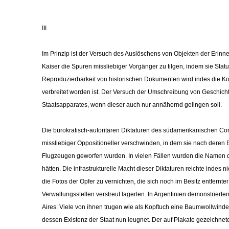
III
Im Prinzip ist der Versuch des Auslöschens von Objekten der Erin
Kaiser die Spuren missliebiger Vorgänger zu tilgen, indem sie Sta
Reproduzierbarkeit von historischen Dokumenten wird indes die Kon
verbreitet worden ist. Der Versuch der Umschreibung von Geschichte 
Staatsapparates, wenn dieser auch nur annähernd gelingen soll.
Die bürokratisch-autoritären Diktaturen des südamerikanischen C
missliebiger Oppositioneller verschwinden, in dem sie nach dere
Flugzeugen geworfen wurden. In vielen Fällen wurden die Namen der 
hätten. Die infrastrukturelle Macht dieser Diktaturen reichte indes
die Fotos der Opfer zu vernichten, die sich noch im Besitz entfer
Verwaltungsstellen verstreut lagerten. In Argentinien demonstrie
Aires. Viele von ihnen trugen wie als Kopftuch eine Baumwollwinde
dessen Existenz der Staat nun leugnet. Der auf Plakate gezeichnet