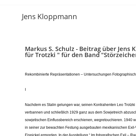
Jens Kloppmann
Markus S. Schulz - Beitrag über Jens 
für Trotzki "
für den Band "Störzeiche
Rekombinierte Repräsentationen – Untersuchungen Fotographische
I
Nachdem es Stalin gelungen war, seinen Kontrahenten Leo Trotzki 
verbannen und schließlich 1929 ganz aus dem Sowjetreich abzuschi
sowjetischen Einflussbereich erschienen, wegretouchieren. 1940 wu
in seiner zur bewachten Festung ausgebauten mexikanischen Exil
Eispickel ermorden. In der Ausstellung “ Im fotografischen Exil – Rac