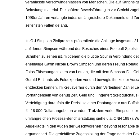
veranlasste Verschwindenlassen von Menschen. Die auf Kartons ge
Belastungsmaterial. Die spätere Beweisführung in vor Gericht zug
1990er Jahren verlangte indes umfangreichere Dokumente und Zeug
seltensten Fällen gelang.
Im O.J.Simpson-Zivilprozess präsentierte die Anklage insgesamt 3
auf denen Simpson während des Besuches eines Football-Spiels im
Schuhen zu sehen ist, mit denen die blutige Spur in Verbindung 
ehemalige Gattin Nicole Brown Simpson und deren Freund Ronald G
Fotos Fälschungen seien von Leuten, die mit dem Simpson-Fall Geld
Gerald Richards als Fotoexperten vor und bewegte ihn zu der Auss
entdecken können. Im Kreuzverhör durch den Verteidiger Daniel L
Vorhandensein von genug Zeit, Geld und Fingerfertigkeit durchaus a
Verteidigung daraufhin die Preisliste einer Photoagentur aus Buffa
für 18.000 Dollar angeboten wurden. Trotzdem verlor Simpson, der i
umfangreichen Prozess-Berichterstattung siehe u.a. CNN 1997). Währ
Angeklagte in den Augen der Geschworenen “ beyond resonable doubt
argumentiert. Die gerichtliche Zugespitzung der Frage nach der Bew