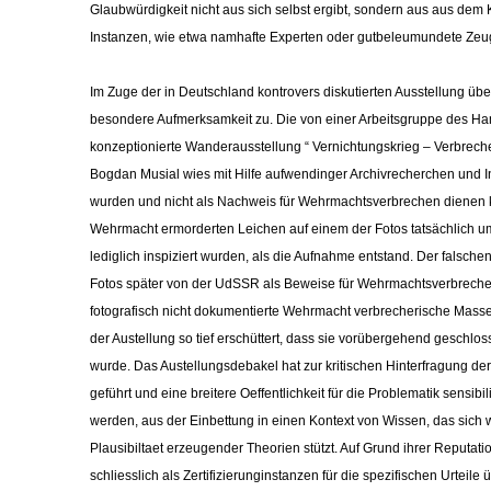
Glaubwürdigkeit nicht aus sich selbst ergibt, sondern aus aus dem 
Instanzen, wie etwa namhafte Experten oder gutbeleumundete Zeu
Im Zuge der in Deutschland kontrovers diskutierten Ausstellung ü
besondere Aufmerksamkeit zu. Die von einer Arbeitsgruppe des Ha
konzeptionierte Wanderausstellung “ Vernichtungskrieg – Verbrech
Bogdan Musial wies mit Hilfe aufwendinger Archivrecherchen und In
wurden und nicht als Nachweis für Wehrmachtsverbrechen dienen kö
Wehrmacht ermorderten Leichen auf einem der Fotos tatsächlich 
lediglich inspiziert wurden, als die Aufnahme entstand. Der falsch
Fotos später von der UdSSR als Beweise für Wehrmachtsverbreche
fotografisch nicht dokumentierte Wehrmacht verbrecherische Mass
der Austellung so tief erschüttert, dass sie vorübergehend geschl
wurde. Das Austellungsdebakel hat zur kritischen Hinterfragung der
geführt und eine breitere Oeffentlichkeit für die Problematik sensibil
werden, aus der Einbettung in einen Kontext von Wissen, das sich
Plausibiltaet erzeugender Theorien stützt. Auf Grund ihrer Reputati
schliesslich als Zertifizierunginstanzen für die spezifischen Urteile 