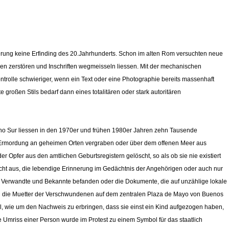
nerung keine Erfinding des 20.Jahrhunderts. Schon im alten Rom versuchten neue
tuen zerstören und Inschriften wegmeisseln liessen. Mit der mechanischen
trolle schwieriger, wenn ein Text oder eine Photographie bereits massenhaft
großen Stils bedarf dann eines totalitären oder stark autoritären
ono Sur liessen in den 1970er und frühen 1980er Jahren zehn Tausende
n Ermordung an geheimen Orten vergraben oder über dem offenen Meer aus
Opfer aus den amtlichen Geburtsregistern gelöscht, so als ob sie nie existiert
 nicht aus, die lebendige Erinnerung im Gedächtnis der Angehörigen oder auch nur
nter Verwandte und Bekannte befanden oder die Dokumente, die auf unzählige lokale
rten die Muetter der Verschwundenen auf dem zentralen Plaza de Mayo von Buenos
l, wie um den Nachweis zu erbringen, dass sie einst ein Kind aufgezogen haben,
e Umriss einer Person wurde im Protest zu einem Symbol für das staatlich