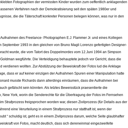
klebten Fotographien der vermissten Kinder wurden zum oeffentlich anklagenden
elassenen Verfahren nach der Demokratisierung seit den späten 1980er und
nisse, die die Täterschaft konkreter Personen belegen können, was nur in den
1 Aufnahmen des Freelance- Photographen E.J. Flammer Jr. und eines Kollegen
 September 1993 in den gleichen von Bruno Magli Lorenzo gefertigten Designer-
gebracht wurde, die vom Tatort des Doppelmordes vom 12.Juni 1994 an Simpson
oldman wegführte. Die Verteidigung behauptete jedoch vor Gericht, dass die
 verdienen wollten. Zur Abstützung der Beweiskraft der Fotos lud die Anklage
age, dass er auf keiner einzigen der Aufnahmen Spuren einer Manipulation hatte
eonard musste Richards dann allerdings einräumen, dass die Aufnahmen bei
uch gefälscht sein könnten. Als letztes Beweisstück praesentierte die
lo, New York, worin die Senderechte für die Übertragung der Fotos im Fernsehen
m Strafprozess freigsprochen worden war, diesen Zivilprozess (für Details aus der
end eine Verurteilung in einem Strafprozess nur statthaft ist, wenn der
 “ schuldig ist, geht es in einem Zivilprozess darum, welche Seite glaubhafter
eiskraft von Fotos, macht deutlich, dass sich dereneinmal eingezweifelte