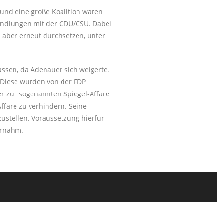
 und eine große Koalition waren
rhandlungen mit der CDU/CSU. Dabei
h aber erneut durchsetzen, unter
ssen, da Adenauer sich weigerte,
. Diese wurden von der FDP
er zur sogenannten Spiegel-Affäre
ffäre zu verhindern. Seine
zustellen. Voraussetzung hierfür
ernahm.