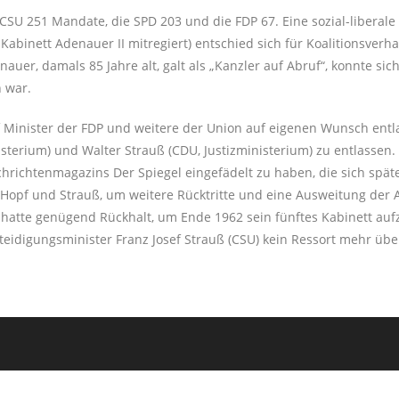
SU 251 Mandate, die SPD 203 und die FDP 67. Eine sozial-liberale
 Kabinett Adenauer II mitregiert) entschied sich für Koalitionsve
r, damals 85 Jahre alt, galt als „Kanzler auf Abruf“, konnte sic
 war.
 Minister der FDP und weitere der Union auf eigenen Wunsch entla
sterium) und Walter Strauß (CDU, Justizministerium) zu entlassen
achrichtenmagazins Der Spiegel eingefädelt zu haben, die sich spät
 Hopf und Strauß, um weitere Rücktritte und eine Ausweitung der A
er hatte genügend Rückhalt, um Ende 1962 sein fünftes Kabinett auf
rteidigungsminister Franz Josef Strauß (CSU) kein Ressort mehr üb