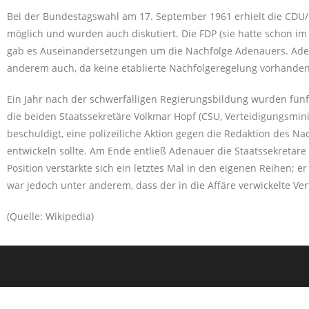
Bei der Bundestagswahl am 17. September 1961 erhielt die CDU/C
möglich und wurden auch diskutiert. Die FDP (sie hatte schon im
gab es Auseinandersetzungen um die Nachfolge Adenauers. Adenaue
anderem auch, da keine etablierte Nachfolgeregelung vorhanden
Ein Jahr nach der schwerfälligen Regierungsbildung wurden fünf
die beiden Staatssekretäre Volkmar Hopf (CSU, Verteidigungsmini
beschuldigt, eine polizeiliche Aktion gegen die Redaktion des N
entwickeln sollte. Am Ende entließ Adenauer die Staatssekretäre
Position verstärkte sich ein letztes Mal in den eigenen Reihen; 
war jedoch unter anderem, dass der in die Affäre verwickelte Ve
(Quelle: Wikipedia)