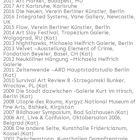
2017 Art Market, Budapest, HU
2017
Art Karlsruhe, Karlsruhe
2016 Die Neuen, Verein Berliner Künstler, Berlin
2016
Integrated Systems, Vane Gallery, Newcastle,
UK
2015 Flow, Verein Berliner Künstler, Berlin
2014 Art Sloy Festival, Trapezium Galerie,
Wolgograd, RU (Kat)
2013 Nighthawks, Michaela Helfrich Galerie, Berlin
2013
Velvet –Ausstellung Element of Crime,
Fondation Beyeler, Basel, CH (Kat)
2012 Neuköllner Hängung –Michaela Helfrich
Galerie
2011 Zeitenwende –ARD Hauptstadtstudio Berlin
(Kat)
2010 Survival Art Review 8 -Strzegomski Bunker,
Wrocław, PL (Kat
2009 Die Stadt dazwischen -Galerie Kurt im Hirsch,
Berlin (Kat)
2008 Utopie des Raums, Kyrgyz National Museum of
fine Arts, Bishkek, Kirgistan
2007 Bildhauer Symposium, Bad Salzhausen (Kat)
2006 Art, Live & Confusion, Oktobersalon 2006,
Belgrad (Kat)
2006
Die andere Seite, Kunsthalle Fridericianum,
Kassel (Kat)
2002 Zwischenstopp, Kunsthallen Dampfzentrale,